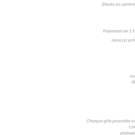
Situés en centre
Paiement en 2 fo
Jacuzzi pri
ou
N
Chaque gîte possède son
Li
plateau