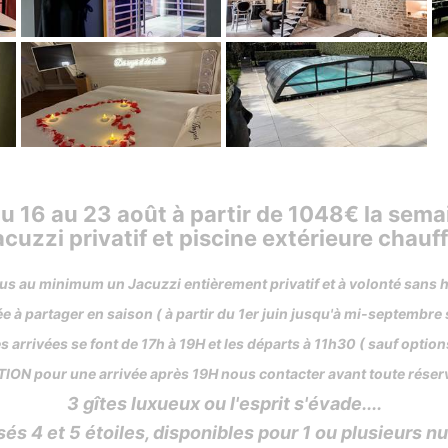
du 16 au 23 août à partir de 1048€ la sem
acuzzi privatif et piscine extérieure chauf
ous au minimum un Jacuzzi entièrement privatif et à volonté sans
e à partager en saison ( à partir du 1er juin jusqu'à mi-septembre
s arrivées se font de 17h à 19H et les départs à 11h30 ( sauf optio
ION pour une arrivée après 19H nous contacter avant toute réserv
3 gîtes luxueux ou l'esprit s'évade....
és 4 et 5 étoiles, disponibles pour 1 ou plusieurs n