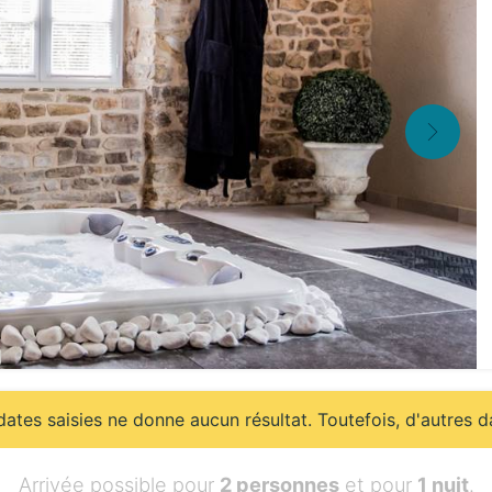
ates saisies ne donne aucun résultat. Toutefois, d'autres d
Arrivée possible pour
2 personnes
et pour
1 nuit
.