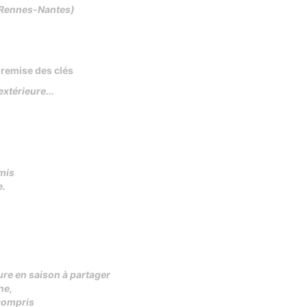
xe Rennes-Nantes)
a remise des clés
xtérieure...
mis
e.
ure en saison à partager
ne,
 compris