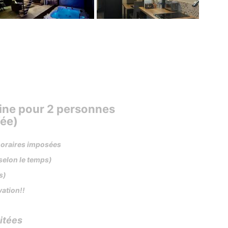
aine pour 2 personnes
fée)
 horaires imposées
 selon le temps)
ns)
ation!!
uitées