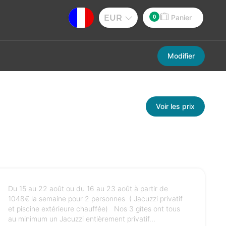
0
EUR
Panier
Modifier
Voir les prix
Du 15 au 22 août ou du 16 au 23 août à partir de
1048€ la semaine pour 2 personnes ( Jacuzzi privatif
et piscine extérieure chauffée) Nos 3 gîtes ont tous
au minimum un Jacuzzi entièrement privatif...