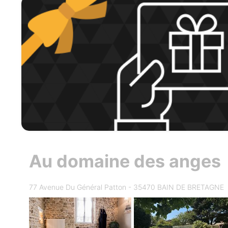
Au domaine des anges
77 Avenue Du Général Patton - 35470 BAIN DE BRETAGNE