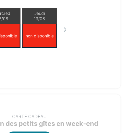
rcredi
Jeudi
2/08
13/08
isponible
non disponible
CARTE CADEAU
n des petits gîtes en week-end