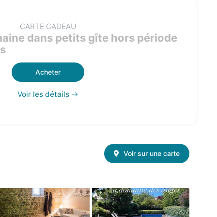
CARTE CADEAU
aine dans petits gîte hors période
es
Acheter
Voir les détails
Voir sur une carte