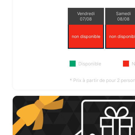
Vendredi
Samedi
07/08
08/08
non disponible
non disponib
Disponible
N
* Prix à partir de pour 2 perso