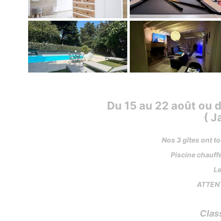
Du 15 au 22 août ou 
( J
Nos 3 gîtes ont t
Piscine chauffé
Le
ATTENT
Class