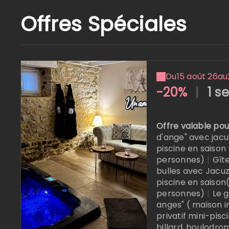
Offres Spéciales
Du
15 août 26
au
-20%
|
1 s
Offre valable pou
d'ange" avec jacuz
piscine en saison 
personnes)
|
Gît
bulles avec Jacuzz
piscine en saison
personnes)
|
Le 
anges" ( maison 
privatif mini-pisc
billard, boulodrom