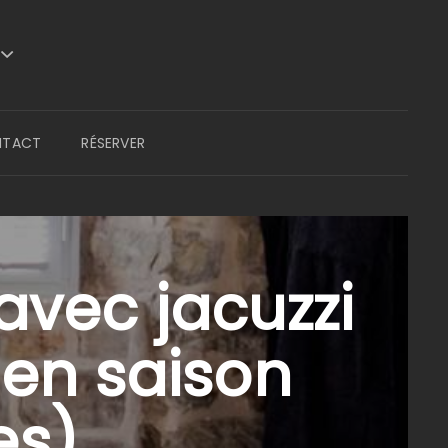
NTACT
RÉSERVER
avec jacuzzi
 en saison
es)