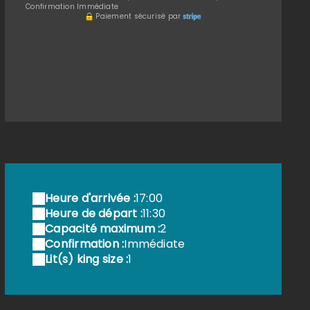
Confirmation Immédiate
Paiement sécurisé par
hambre "amour d'ange" lit King size
Heure d'arrivée :
17:00
Heure de départ :
11:30
Capacité maximum :
2
Confirmation :
Immédiate
Lit(s) king size :
1