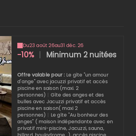
Du
23 août 26
au
31 déc. 26
-10%
|
Minimum 2 nuitées
Offre valable pour :
Le gîte "un amour
d'ange" avec jacuzzi privatif et accès
piscine en saison (maxi. 2
personnes)
|
Gîte des anges et des
bulles avec Jacuzzi privatif et accès
piscine en saison( maxi 2
personnes)
|
Le gîte "Au bonheur des
anges" ( maison indépendante avec en
privatif mini-piscine, Jacuzzi, sauna,
billard, boulodrome...), accès piscine