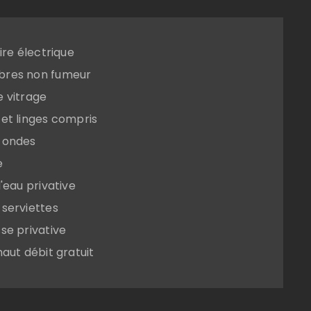
oire électrique
res non fumeur
 vitrage
et linges compris
-ondes
e
d'eau privative
serviettes
se privative
haut débit gratuit