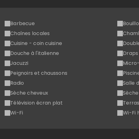
Barbecue
Bouill
Chaînes locales
Chamb
Cuisine - coin cuisine
Double
Douche à l'italienne
Draps 
Jacuzzi
Micro
Peignoirs et chaussons
Piscin
Radio
Salle 
Sèche cheveux
Sèche 
Télévision écran plat
Terras
Wi-Fi
Wi-Fi 