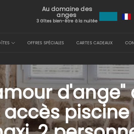
Au domaine des
anges
3 Gîtes bien-être à la nuitée
GÎTES
OFFRES SPÉCIALES
CARTES CADEAUX
CO
 amour d'ange" 
et accès piscine
axi. 2 personn