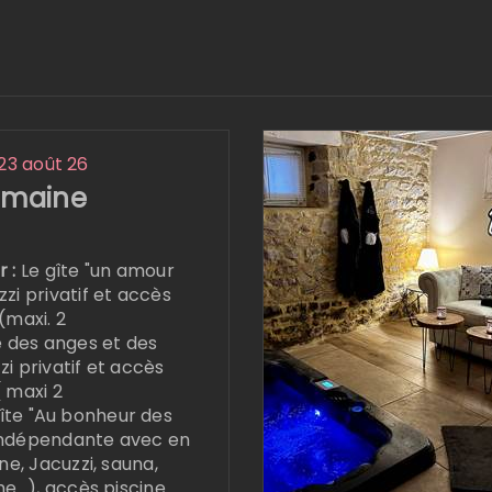
23 août 26
emaine
r :
Le gîte "un amour
zi privatif et accès
(maxi. 2
e des anges et des
i privatif et accès
( maxi 2
gîte "Au bonheur des
indépendante avec en
ine, Jacuzzi, sauna,
e...), accès piscine