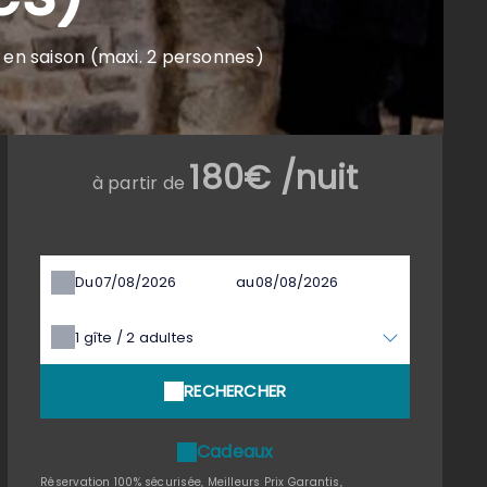
e en saison (maxi. 2 personnes)
180€ /nuit
à partir de
Du
au
1
gîte /
2
adultes
RECHERCHER
Cadeaux
Réservation 100% sécurisée, Meilleurs Prix Garantis,