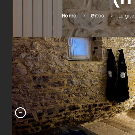
Home
Gîtes
Le gît