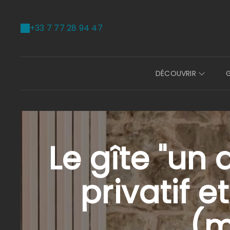
+33 7 77 28 94 47
DÉCOUVRIR
Le gîte "un
privatif 
(m