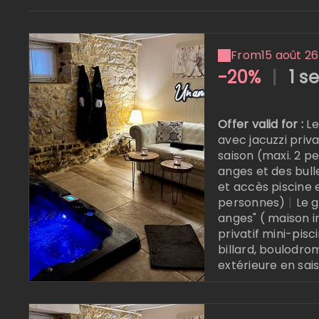
From
15 août 26
-20%
|
1 s
Offer valid for :
Le
avec jacuzzi priva
saison (maxi. 2 p
anges et des bull
et accès piscine 
personnes)
|
Le 
anges" ( maison 
privatif mini-pisc
billard, boulodrom
extérieure en sai