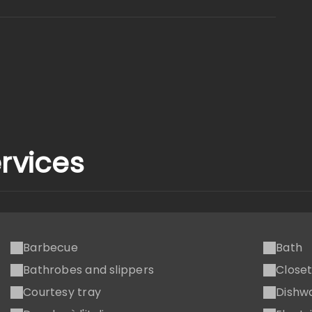
rvices
Barbecue
Bath
Bathrobes and slippers
Close
Courtesy tray
Dishw