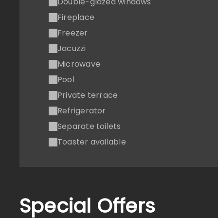
Double-glazed windows
Fireplace
Freezer
Jacuzzi
Microwave
Pool
Private terrace
Refrigerator
Separate toilets
Toaster available
Special Offers