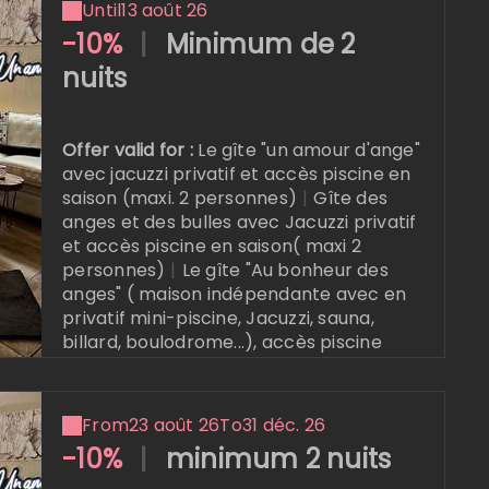
Until
13 août 26
Online reservation
-10%
|
Minimum de 2
nuits
Offer valid for :
Le gîte "un amour d'ange"
avec jacuzzi privatif et accès piscine en
saison (maxi. 2 personnes)
|
Gîte des
anges et des bulles avec Jacuzzi privatif
et accès piscine en saison( maxi 2
personnes)
|
Le gîte "Au bonheur des
anges" ( maison indépendante avec en
privatif mini-piscine, Jacuzzi, sauna,
billard, boulodrome...), accès piscine
extérieure en saison
From
23 août 26
To
31 déc. 26
-10%
|
minimum 2 nuits
Online reservation