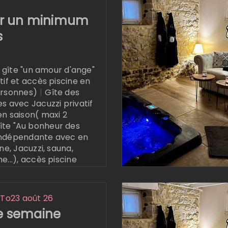
tion
r un minimum
s
 gîte "un amour d'ange"
tif et accès piscine en
ersonnes)
|
Gîte des
es avec Jacuzzi privatif
en saison( maxi 2
gîte "Au bonheur des
indépendante avec en
ine, Jacuzzi, sauna,
e...), accès piscine
son
6
To
23 août 26
 semaine
tion