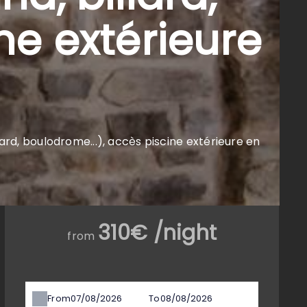
ne extérieure
ard, boulodrome...), accès piscine extérieure en
310€ /night
from
From
To