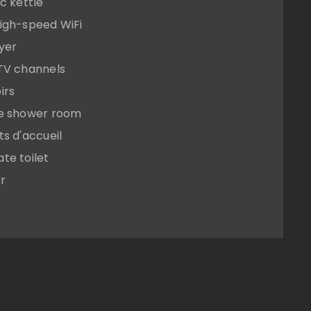
ic kettle
igh-speed WiFi
yer
TV channels
irs
te shower room
ts d'accueil
te toilet
r