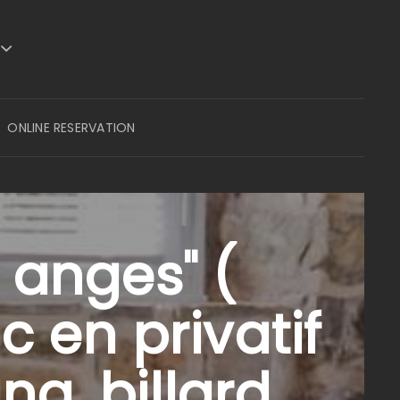
ONLINE RESERVATION
 anges" (
 en privatif
na, billard,