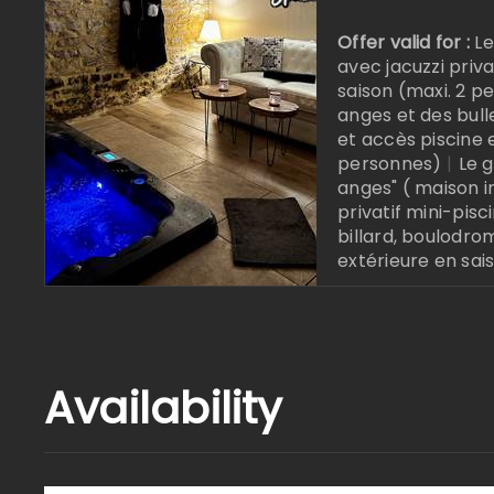
Offer valid for :
Le
avec jacuzzi priva
saison (maxi. 2 p
anges et des bull
et accès piscine 
personnes)
|
Le 
anges" ( maison 
privatif mini-pisc
billard, boulodrom
extérieure en sai
Online reserva
Availability