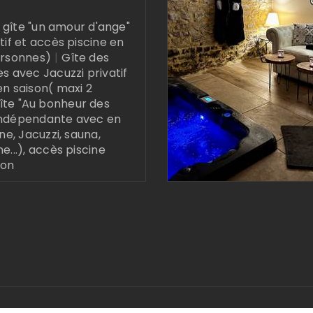
 gîte "un amour d'ange"
tif et accès piscine en
ersonnes)
|
Gîte des
es avec Jacuzzi privatif
en saison( maxi 2
gîte "Au bonheur des
indépendante avec en
ine, Jacuzzi, sauna,
e...), accès piscine
son
tion