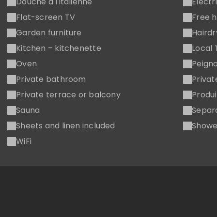
Douche à l'italienne
Electr
Flat-screen TV
Free h
Garden furniture
Hairdr
Kitchen – kitchenette
Local 
Oven
Peigno
Private bathroom
Priva
Private terrace or balcony
Produi
Sauna
Separa
Sheets and linen included
Showe
WiFi