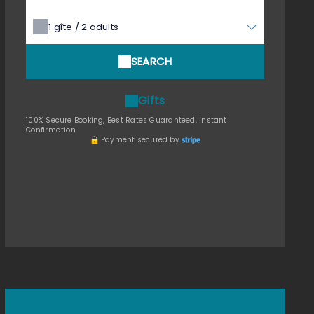
1
gîte /
2
adults
SEARCH
Gifts
100% Secure Booking, Best Rates Guaranteed, Instant
Confirmation
Payment secured by
pa mini piscine vue chambre évasion