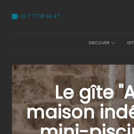
+33 7 77 28 94 47
DISCOVER
GI
Le gîte 
maison indé
mini-piscin