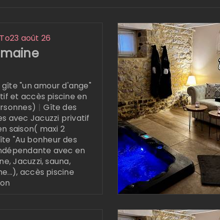
To
23 août 26
emaine
 gîte "un amour d'ange"
tif et accès piscine en
ersonnes)
|
Gîte des
es avec Jacuzzi privatif
en saison( maxi 2
gîte "Au bonheur des
indépendante avec en
ine, Jacuzzi, sauna,
e...), accès piscine
son