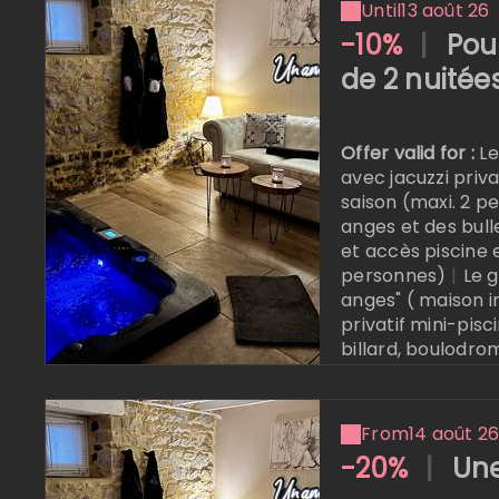
Until
13 août 26
Online reserva
-10%
|
Pou
de 2 nuitée
Offer valid for :
Le
avec jacuzzi priva
saison (maxi. 2 p
anges et des bull
et accès piscine 
personnes)
|
Le 
anges" ( maison 
privatif mini-pisc
billard, boulodrom
extérieure en sai
From
14 août 2
-20%
|
Une
Online reserva