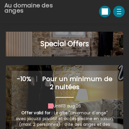
Au domaine des
anges
Special Offers
-10%
|
Pour un minimum de
2 nuitées
Until
13 aug 26
Offer valid for :
Le gîte "un amour d'ange"
avec jacuzzi privatif et accès piscine en saison
(maxi. 2 personnes)
|
Gîte des anges et des