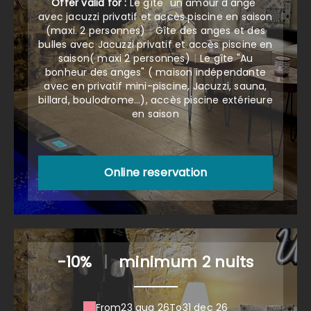
Offer valid for :
Le gîte "un amour d'ange"
avec jacuzzi privatif et accès piscine en saison
(maxi. 2 personnes)
|
Gîte des anges et des
bulles avec Jacuzzi privatif et accès piscine en
saison( maxi 2 personnes)
|
Le gîte "Au
bonheur des anges" ( maison indépendante
avec en privatif mini-piscine, Jacuzzi, sauna,
billard, boulodrome...), accès piscine extérieure
en saison
Online reservation
-10%
|
minimum 2 nuits
From
23 aug 26
To
31 dec 26