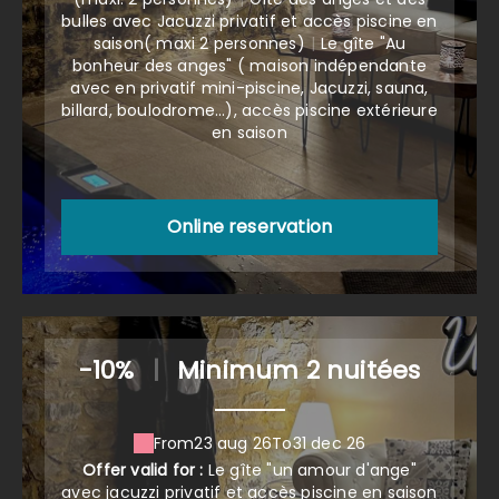
bulles avec Jacuzzi privatif et accès piscine en
saison( maxi 2 personnes)
|
Le gîte "Au
bonheur des anges" ( maison indépendante
avec en privatif mini-piscine, Jacuzzi, sauna,
billard, boulodrome...), accès piscine extérieure
en saison
Online reservation
-10%
|
Minimum 2 nuitées
From
23 aug 26
To
31 dec 26
Offer valid for :
Le gîte "un amour d'ange"
avec jacuzzi privatif et accès piscine en saison