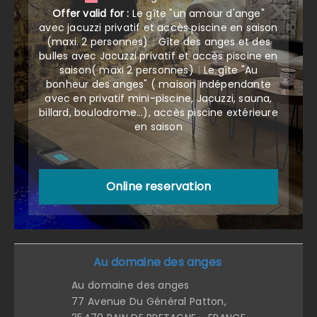
Offer valid for :
Le gîte "un amour d'ange"
avec jacuzzi privatif et accès piscine en saison
(maxi. 2 personnes)
|
Gîte des anges et des
bulles avec Jacuzzi privatif et accès piscine en
saison( maxi 2 personnes)
|
Le gîte "Au
bonheur des anges" ( maison indépendante
avec en privatif mini-piscine, Jacuzzi, sauna,
billard, boulodrome...), accès piscine extérieure
en saison
Online reservation
Au domaine des anges
Au domaine des anges
77 Avenue Du Général Patton,