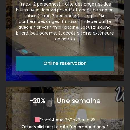
(maxi. 2 personnes)
|
Gîte des anges et des
bulles avec Jacuzzi privatif et accès piscine en
saison( maxi 2 personnes)
|
Le gîte "Au
bonheur des anges" ( maison indépendante
avec en privatif mini-piscine, Jacuzzi, sauna,
billard, boulodrome...), accès piscine extérieure
en saison
Online reservation
-20%
|
Une semaine
From
14 aug 26
To
23 aug 26
Offer valid for :
Le gîte "un amour d'ange"