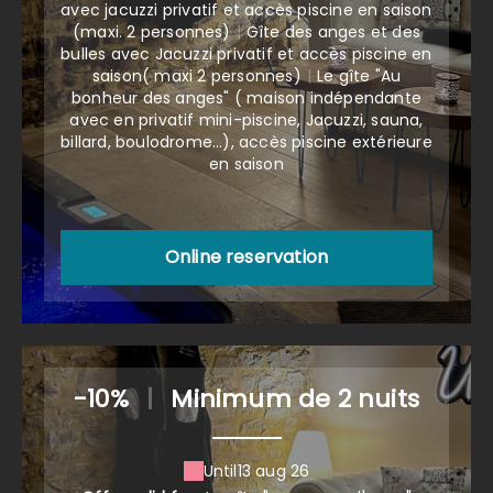
avec jacuzzi privatif et accès piscine en saison
(maxi. 2 personnes)
|
Gîte des anges et des
bulles avec Jacuzzi privatif et accès piscine en
saison( maxi 2 personnes)
|
Le gîte "Au
bonheur des anges" ( maison indépendante
avec en privatif mini-piscine, Jacuzzi, sauna,
billard, boulodrome...), accès piscine extérieure
en saison
Online reservation
-10%
|
Minimum de 2 nuits
Until
13 aug 26