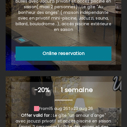
bulles avec Jacuzzi privatif et accès piscine en
saison( maxi 2 personnes)
|
Le gîte "Au
bonheur des anges" ( maison indépendante
avec en privatif mini-piscine, Jacuzzi, sauna,
billard, boulodrome...), accès piscine extérieure
en saison
Online reservation
-20%
|
1 semaine
From
15 aug 26
To
23 aug 26
Offer valid for :
Le gîte "un amour d'ange"
avec jacuzzi privatif et accès piscine en saison
(maxi. 2 personnes)
|
Gîte des anges et des