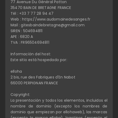
77 Avenue Du Général Patton
35470 BAIN DE BRETAGNE FRANCE
Tél : +33 7 77 28 94 47
Web : https://www.audomainedesanges.fr
Mail : gitesbaindebretagne@gmail.com
SIREN : 504694811
APE : 6820 A
TVA : FR96504694811
Información del host:
Este sitio está hospedado por:
elloha
2 bis, rue des Fabriques d'En Nabot
66000 PERPIGNAN FRANCE
Copyright:
La presentación y todos los elementos, incluidos el
nombre de dominio (excepto los nombres de
dominio que empiezan por ellohaweb), las marcas
(excepto la marca elloha), logotipos (excepto el